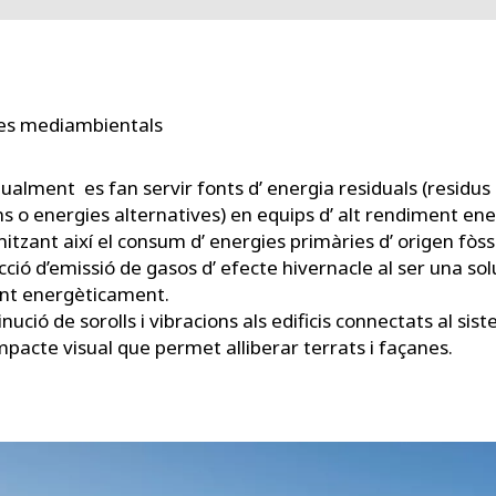
es mediambientals
ualment es fan servir fonts d’ energia residuals (residus 
s o energies alternatives) en equips d’ alt rendiment ene
itzant així el consum d’ energies primàries d’ origen fòssi
ció d’emissió de gasos d’ efecte hivernacle al ser una so
ent energèticament.
nució de sorolls i vibracions als edificis connectats al sis
mpacte visual que permet alliberar terrats i façanes.