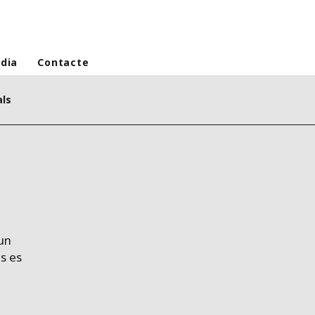
dia
Contacte
ls
un
s es