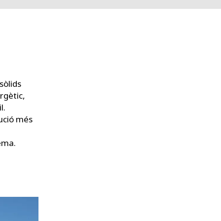
sòlids
rgètic,
l.
lució més
tema.