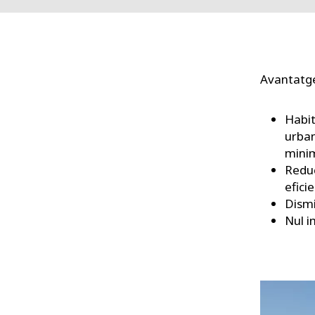
Avantatg
Habit
urban
minim
Reduc
efici
Dismi
Nul i