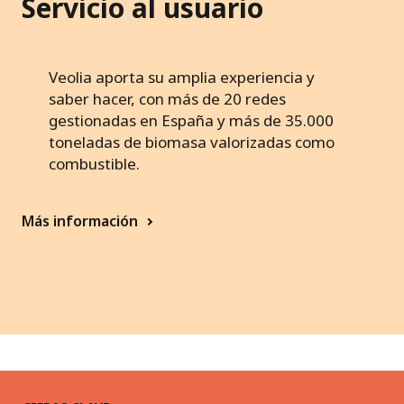
s
Servicio al usuario
d
e
Veolia aporta su amplia experiencia y
r
saber hacer, con más de 20 redes
gestionadas en España y más de 35.000
e
toneladas de biomasa valorizadas como
i
combustible.
Más información